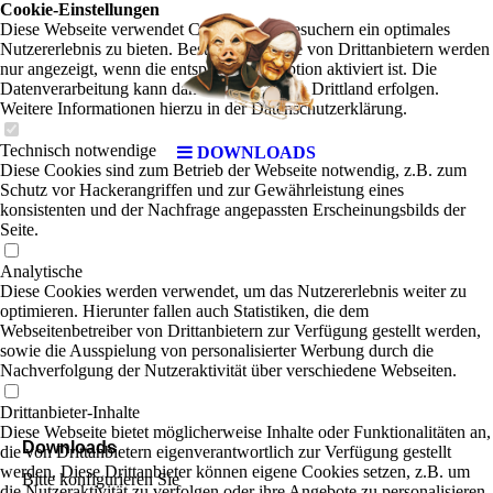
Cookie-Einstellungen
Diese Webseite verwendet Cookies, um Besuchern ein optimales
Nutzererlebnis zu bieten. Bestimmte Inhalte von Drittanbietern werden
nur angezeigt, wenn die entsprechende Option aktiviert ist. Die
Datenverarbeitung kann dann auch in einem Drittland erfolgen.
Weitere Informationen hierzu in der Datenschutzerklärung.
Technisch notwendige
DOWNLOADS
Diese Cookies sind zum Betrieb der Webseite notwendig, z.B. zum
Schutz vor Hackerangriffen und zur Gewährleistung eines
konsistenten und der Nachfrage angepassten Erscheinungsbilds der
Seite.
Analytische
Diese Cookies werden verwendet, um das Nutzererlebnis weiter zu
optimieren. Hierunter fallen auch Statistiken, die dem
Webseitenbetreiber von Drittanbietern zur Verfügung gestellt werden,
sowie die Ausspielung von personalisierter Werbung durch die
Nachverfolgung der Nutzeraktivität über verschiedene Webseiten.
Drittanbieter-Inhalte
Diese Webseite bietet möglicherweise Inhalte oder Funktionalitäten an,
Downloads
die von Drittanbietern eigenverantwortlich zur Verfügung gestellt
werden. Diese Drittanbieter können eigene Cookies setzen, z.B. um
Bitte konfigurieren Sie
die Nutzeraktivität zu verfolgen oder ihre Angebote zu personalisieren